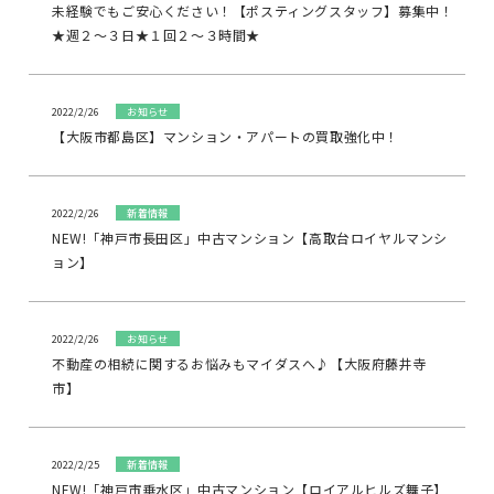
未経験でもご安心ください！【ポスティングスタッフ】募集中！
★週２～３日★１回２～３時間★
2022/2/26
お知らせ
【大阪市都島区】マンション・アパートの買取強化中！
2022/2/26
新着情報
NEW!「神戸市長田区」中古マンション【高取台ロイヤルマンシ
ョン】
2022/2/26
お知らせ
不動産の相続に関するお悩みもマイダスへ♪【大阪府藤井寺
市】
2022/2/25
新着情報
NEW!「神戸市垂水区」中古マンション【ロイアルヒルズ舞子】