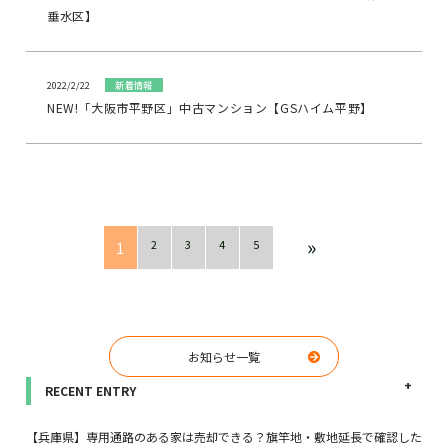
垂水区】
2022/2/22
新着情報
NEW!「大阪市平野区」中古マンション【GSハイム平野】
»
2
3
4
5
1
お知らせ一覧
RECENT ENTRY
【兵庫県】専用通路のある家は売却できる？旗竿地・敷地延長で確認した