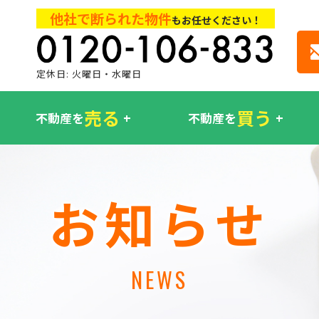
他社で断られた物件
もお任せください！
定休日: 火曜日・水曜日
売る
買う
不動産を
不動産を
お知らせ
NEWS