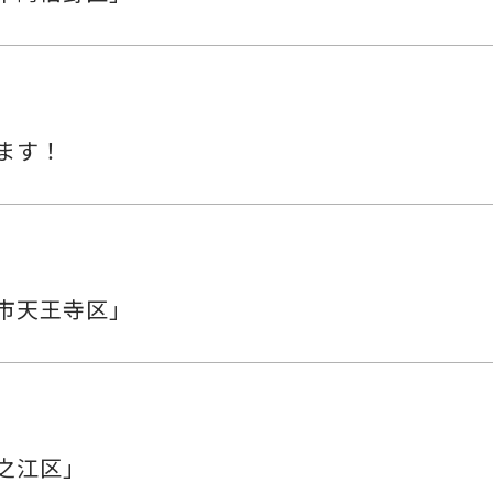
ます！
市天王寺区」
之江区」