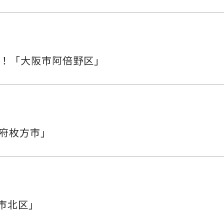
ン！「大阪市阿倍野区」
阪府枚方市」
市北区」