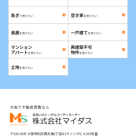
急ぎ
空き家
で売りたい
を売りたい
長屋
一戸建て
を売りたい
を売りたい
マンション
再建築不可
アパート
物件
を売りたい
を売りたい
土地
を売りたい
大阪で不動産買取なら
〒530-0047 大阪市北区西天満6丁目8-2ヤノシゲビル505号室