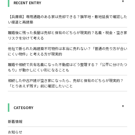
RECENT ENTRY
【兵庫県】専用通路のある家は売却できる？旗竿地・敷地延長で確認した
い接道と再建築
離婚後に残った長屋は売却と保有のどちらが現実的？名義・税金・空き家
リスクを分けて考える
他社で断られた再建築不可物件は本当に売れない？「普通の売り方が合い
にくい物件」と考える方が現実的
離婚や相続で共有名義になった不動産はどう整理する？「公平に分けたつ
もり」が動かしにくい形になることも
相続した中古戸建が空き家になったら、売却と保有のどちらが現実的？
「とりあえず残す」前に確認したいこと
CATEGORY
新着情報
お知らせ