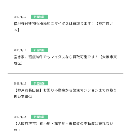
2023/1/19
新着情報
借地権付建物も積極的にマイダスは買取ります！【神戸市北
区】
2023/1/18
新着情報
空き家、瑕疵物件でもマイダスなら買取可能です！【大阪市東
成区】
2023/1/17
新着情報
【神戸市長田区】お困り不動産から築浅マンションまでお取り
扱い実績◎
2023/1/15
新着情報
【大阪府堺市】狭小地・旗竿地・未接道の不動産は売れない
の？