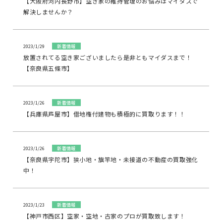
【大阪府河内長野市】空き家の維持管理のお悩みはマイダスで
解決しませんか？
2023/1/29
新着情報
放置されてる空き家ございましたら是非ともマイダスまで！
【奈良県五條市】
2023/1/26
新着情報
【兵庫県芦屋市】借地権付建物も積極的に買取ります！！
2023/1/26
新着情報
【奈良県宇陀市】狭小地・旗竿地・未接道の不動産の買取強化
中！
2023/1/23
新着情報
【神戸市西区】空家・空地・古家のプロが買取致します！