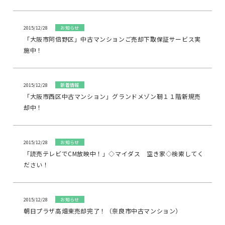
2015/12/28
お知らせ
「大阪市阿倍野区」中古マンションご売却下取保証サービス実
施中！
2015/12/28
新着情報
「大阪市西区中古マンション」グランドメゾン靭１１階新規売
却中！
2015/12/28
お知らせ
「読売テレビでCM放映中！」◇マイダス 空き家◇検索してく
ださい！
2015/12/28
お知らせ
朝日プラザ高畑東売却完了！（奈良市中古マンション）