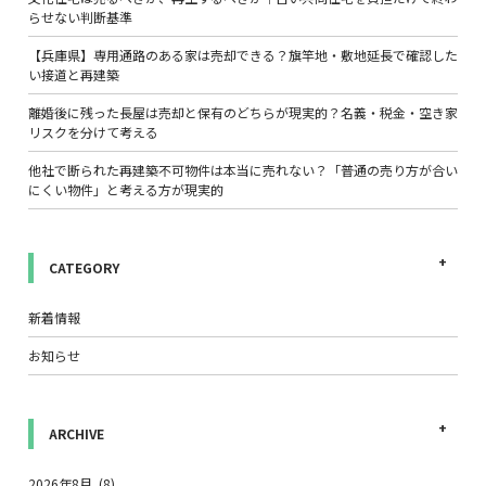
らせない判断基準
【兵庫県】専用通路のある家は売却できる？旗竿地・敷地延長で確認した
い接道と再建築
離婚後に残った長屋は売却と保有のどちらが現実的？名義・税金・空き家
リスクを分けて考える
他社で断られた再建築不可物件は本当に売れない？「普通の売り方が合い
にくい物件」と考える方が現実的
CATEGORY
新着情報
お知らせ
ARCHIVE
2026年8月
(8)