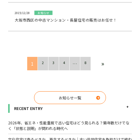
2015/12/28
お知らせ
大阪市西区の中古マンション・長屋住宅の販売はお任せ！
»
2
3
4
8
1
…
お知らせ一覧
RECENT ENTRY
2026年、省エネ・性能重視で古い住宅はどう見られる？築年数だけでな
く「状態と説明」が問われる時代へ
文化住宅は売るべきか、再生するべきか｜古い共同住宅を負担だけで終わ