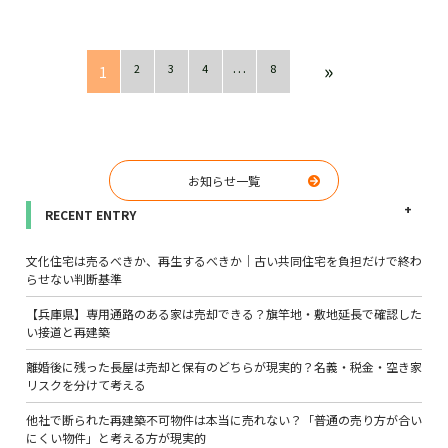
»
2
3
4
8
1
…
お知らせ一覧
RECENT ENTRY
文化住宅は売るべきか、再生するべきか｜古い共同住宅を負担だけで終わ
らせない判断基準
【兵庫県】専用通路のある家は売却できる？旗竿地・敷地延長で確認した
い接道と再建築
離婚後に残った長屋は売却と保有のどちらが現実的？名義・税金・空き家
リスクを分けて考える
他社で断られた再建築不可物件は本当に売れない？「普通の売り方が合い
にくい物件」と考える方が現実的