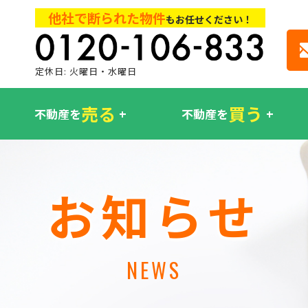
他社で断られた物件
もお任せください！
定休日: 火曜日・水曜日
売る
買う
不動産を
不動産を
お知らせ
NEWS