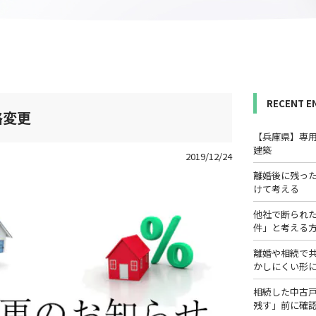
RECENT E
格変更
【兵庫県】専
建築
2019/12/24
離婚後に残っ
けて考える
他社で断られ
件」と考える
離婚や相続で
かしにくい形
相続した中古
残す」前に確