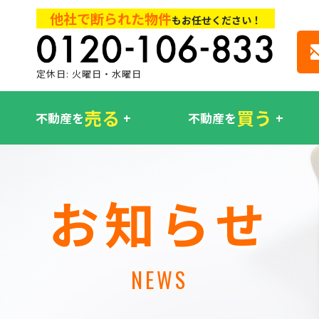
他社で断られた物件
もお任せください！
定休日: 火曜日・水曜日
売る
買う
不動産を
不動産を
お知らせ
NEWS