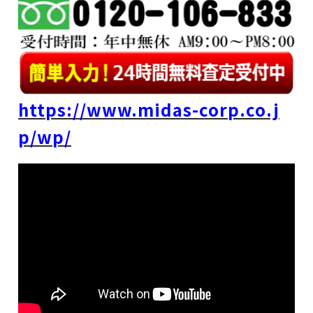
https://www.midas-corp.co.j
p/wp/