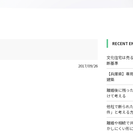
RECENT E
文化住宅は売
断基準
2017/09/26
【兵庫県】専
建築
離婚後に残っ
けて考える
他社で断られ
件」と考える
離婚や相続で
かしにくい形