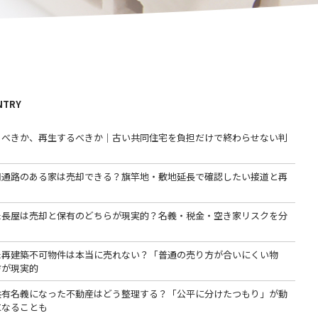
NTRY
るべきか、再生するべきか｜古い共同住宅を負担だけで終わらせない判
用通路のある家は売却できる？旗竿地・敷地延長で確認したい接道と再
た長屋は売却と保有のどちらが現実的？名義・税金・空き家リスクを分
た再建築不可物件は本当に売れない？「普通の売り方が合いにくい物
方が現実的
共有名義になった不動産はどう整理する？「公平に分けたつもり」が動
になることも