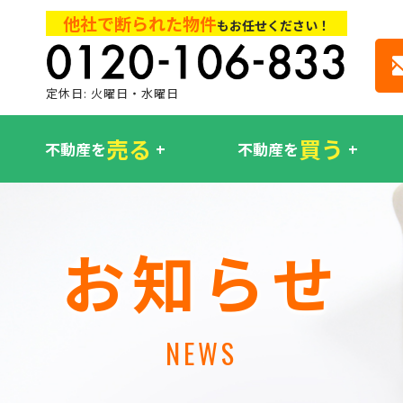
他社で断られた物件
もお任せください！
定休日: 火曜日・水曜日
売る
買う
不動産を
不動産を
お知らせ
NEWS