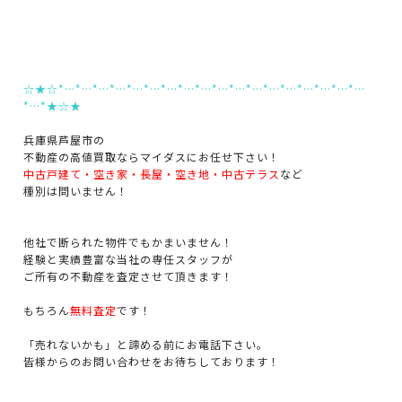
☆★☆*…*…*…*…*…*…*…*…*…*…*…*…*…*…*…*…*…*…
*…*★☆★
兵庫県芦屋市の
不動産の高値買取ならマイダスにお任せ下さい！
中古戸建て・空き家・長屋・空き地・中古テラス
など
種別は問いません！
他社で断られた物件でもかまいません！
経験と実績豊富な当社の専任スタッフが
ご所有の不動産を査定させて頂きます！
もちろん
無料査定
です！
「売れないかも」と諦める前にお電話下さい。
皆様からのお問い合わせをお待ちしております！