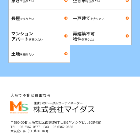
急ぎ
空き家
で売りたい
を売りたい
長屋
一戸建て
を売りたい
を売りたい
マンション
再建築不可
アパート
物件
を売りたい
を売りたい
土地
を売りたい
大阪で不動産買取なら
〒530-0047 大阪市北区西天満6丁目8-2ヤノシゲビル505号室
TEL
06-6362-0677
FAX 06-6362-0688
大阪府知事（3）第58184号