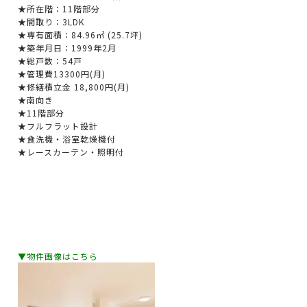
★所在階：11階部分
★間取り：3LDK
★専有面積：84.96㎡ (25.7坪)
★築年月日：1999年2月
★総戸数：54戸
★管理費13300円(月)
★修繕積立金 18,800円(月)
★南向き
★11階部分
★フルフラット設計
★食洗機・浴室乾燥機付
★レースカーテン・照明付
▼物件画像はこちら