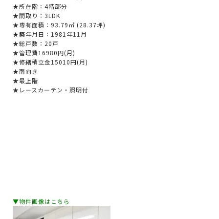
★所在階：4階部分
★間取り：3LDK
★専有面積：93.79㎡ (28.37坪)
★築年月日：1981年11月
★総戸数：20戸
★管理費16980円(月)
★修繕積立金15010円(月)
★南向き
★最上階
★レースカーテン・照明付
▼物件画像はこちら