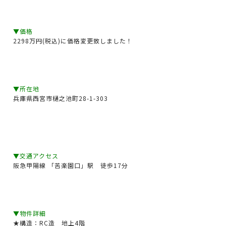
▼価格
2298万円(税込)に価格変更致しました！
▼所在地
兵庫県西宮市樋之池町28-1-303
▼交通アクセス
阪急甲陽線 「苦楽園口」駅 徒歩17分
▼物件詳細
★構造：RC造 地上4階