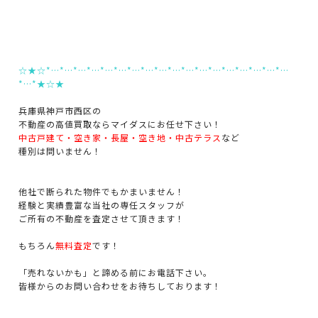
☆★☆*…*…*…*…*…*…*…*…*…*…*…*…*…*…*…*…*…*…
*…*★☆★
兵庫県神戸市西区の
不動産の高値買取ならマイダスにお任せ下さい！
中古戸建て・空き家・長屋・空き地・中古テラス
など
種別は問いません！
他社で断られた物件でもかまいません！
経験と実績豊富な当社の専任スタッフが
ご所有の不動産を査定させて頂きます！
もちろん
無料査定
です！
「売れないかも」と諦める前にお電話下さい。
皆様からのお問い合わせをお待ちしております！