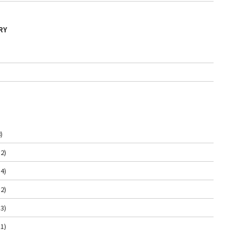
RY
)
2)
4)
2)
3)
1)