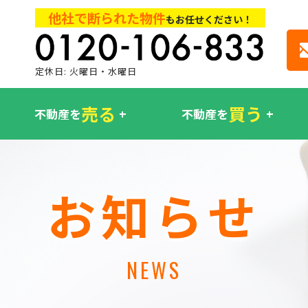
他社で断られた物件
もお任せください！
定休日: 火曜日・水曜日
売る
買う
不動産を
不動産を
お知らせ
NEWS