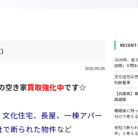
RECENT
区）
2026年、
説明」が問
2025/05/05
文化住宅は
判断基準
の空き家
買取強化中
です☆
【兵庫県】
再建築
離婚後に残
、文化住宅、長屋、一棟アパー
分けて考え
社で断られた物件
など
他社で断ら
件」と考え