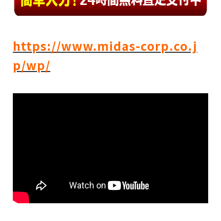
https://www.midas-corp.co.j
p/wp/