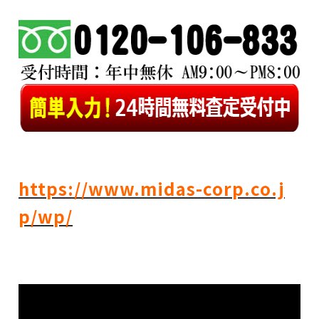
https://www.midas-corp.co.j
p/wp/