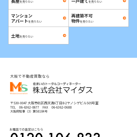
長屋
一戸建て
を売りたい
を売りたい
マンション
再建築不可
アパート
物件
を売りたい
を売りたい
土地
を売りたい
大阪で不動産買取なら
〒530-0047 大阪市北区西天満6丁目8-2ヤノシゲビル505号室
TEL
06-6362-0677
FAX 06-6362-0688
大阪府知事（3）第58184号
お電話での査定はこちら