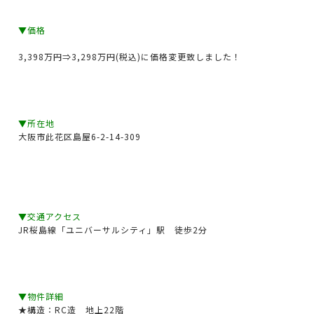
▼価格
3,398万円⇒3,298万円(税込)に価格変更致しました！
▼所在地
大阪市此花区島屋6-2-14-309
▼交通アクセス
JR桜島線「ユニバーサルシティ」駅 徒歩2分
▼物件詳細
★構造：RC造 地上22階