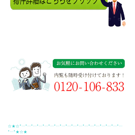
☆★☆*…*…*…*…*…*…*…*…*…*…*…*…*…*…*…*…*…*…
*…*★☆★