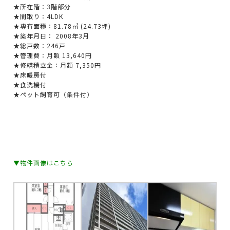
★所在階：3階部分
★間取り：
4LDK
★専有面積：81.78㎡ (24.73坪)
★築年月日： 2008年3月
★総戸数：246戸
★管理費：月額 13,640円
★修繕積立金：月額 7,350円
★床暖房付
★食洗機付
★ペット飼育可（条件付）
▼物件画像はこちら