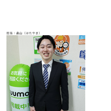
担当：畠山（はたやま）