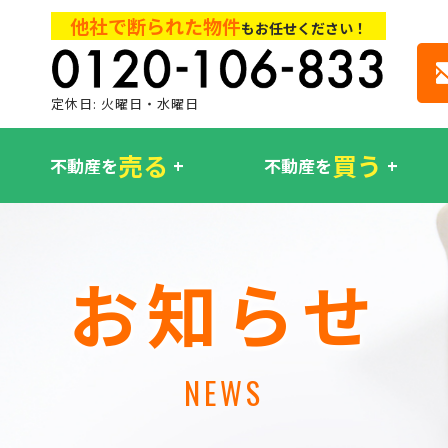
他社で断られた物件
もお任せください！
定休日: 火曜日・水曜日
売る
買う
不動産を
不動産を
お知らせ
NEWS