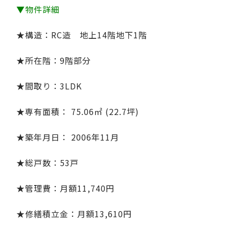
▼物件詳細
★構造：RC造 地上14階地下1階
★所在階：9階部分
★間取り：
3LDK
★専有面積： 75.06㎡ (22.7坪)
★築年月日： 2006年11月
★総戸数：53戸
★管理費：月額11,740円
★修繕積立金：月額13,610円