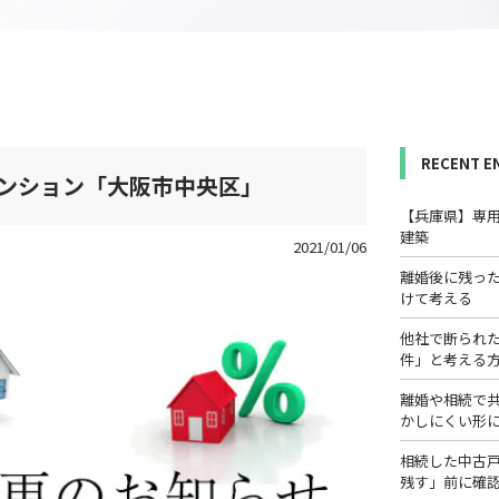
RECENT E
ンション「大阪市中央区」
【兵庫県】専
建築
2021/01/06
離婚後に残っ
けて考える
他社で断られ
件」と考える
離婚や相続で
かしにくい形
相続した中古
残す」前に確