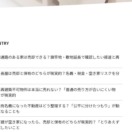
NTRY
用通路のある家は売却できる？旗竿地・敷地延長で確認したい接道と再
た長屋は売却と保有のどちらが現実的？名義・税金・空き家リスクを分
た再建築不可物件は本当に売れない？「普通の売り方が合いにくい物
方が現実的
共有名義になった不動産はどう整理する？「公平に分けたつもり」が動
になることも
戸建が空き家になったら、売却と保有のどちらが現実的？「とりあえず
認したいこと