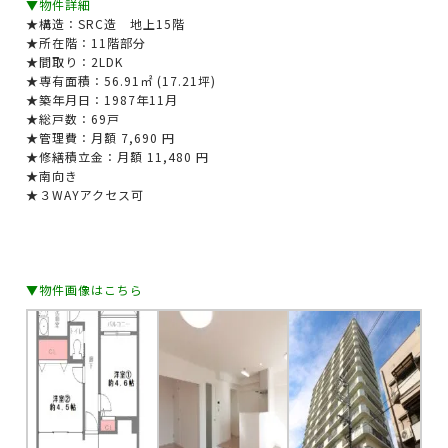
▼物件詳細
★構造：SRC造 地上15階
★所在階：11階部分
★間取り：
2LDK
★専有面積：56.91㎡ (17.21坪)
★築年月日：1987年11月
★総戸数：69戸
★管理費：月額 7,690 円
★修繕積立金：月額 11,480 円
★南向き
★３WAYアクセス可
▼物件画像はこちら