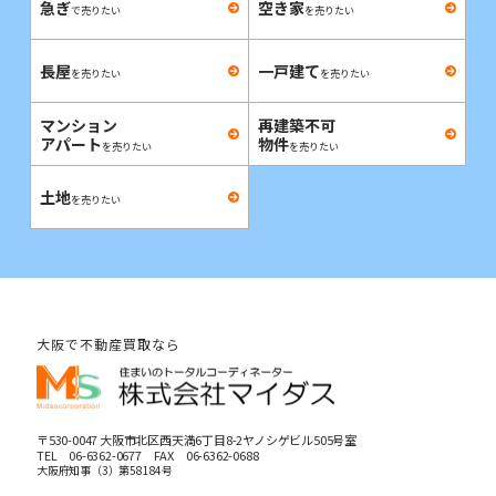
急ぎ
空き家
で売りたい
を売りたい
長屋
一戸建て
を売りたい
を売りたい
マンション
再建築不可
アパート
物件
を売りたい
を売りたい
土地
を売りたい
大阪で不動産買取なら
〒530-0047 大阪市北区西天満6丁目8-2ヤノシゲビル505号室
TEL
06-6362-0677
FAX 06-6362-0688
大阪府知事（3）第58184号