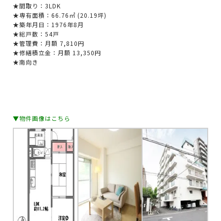
★間取り：3LDK
★専有面積：66.76㎡ (20.19坪)
★築年月日：1976年8月
★総戸数：54戸
★管理費：月額 7,810円
★修繕積立金：月額 13,350円
★南向き
▼物件画像はこちら