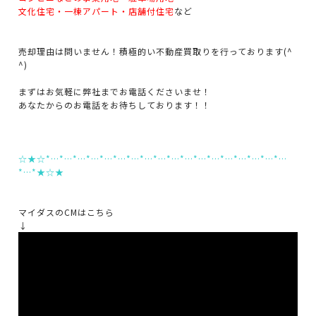
文化住宅・一棟アパート・店舗付住宅
など
売却理由は問いません！積極的い不動産買取りを行っております(^
^)
まずはお気軽に弊社までお電話くださいませ！
あなたからのお電話をお待ちしております！！
☆★☆*…*…*…*…*…*…*…*…*…*…*…*…*…*…*…*…*…*…
*…*★☆★
マイダスのCMはこちら
↓