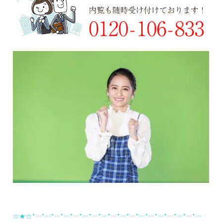
☆★☆*…*…*…*…*…*…*…*…*…*…*…*…*…*…*…*…*…*…