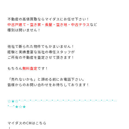
不動産の高値買取ならマイダスにお任せ下さい！
中古戸建て・空き家・長屋・空き地・中古テラス
など
種別は問いません！
他社で断られた物件でもかまいません！
経験と実績豊富な当社の専任スタッフが
ご所有の不動産を査定させて頂きます！
もちろん
無料査定
です！
「売れないかも」と諦める前にお電話下さい。
皆様からのお問い合わせをお待ちしております！
☆★☆*…*…*…*…*…*…*…*…*…*…*…*…*…*…*…*…*…*…
*…*★☆★
マイダスのCMはこちら
↓