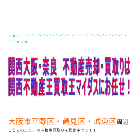
☆★☆*…*…*…*…*…*…*…*…*…*…*…*…*…*…*…*…*…*…
*…*★☆★
大阪市平野区・鶴見区・城東区
周辺
こちらのエリアの不動産買取りを強化中です！！