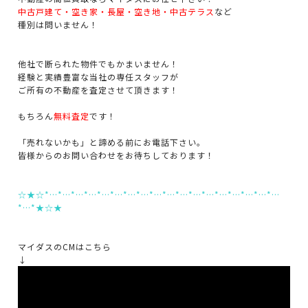
中古戸建て・空き家・長屋・空き地・中古テラス
など
種別は問いません！
他社で断られた物件でもかまいません！
経験と実績豊富な当社の専任スタッフが
ご所有の不動産を査定させて頂きます！
もちろん
無料査定
です！
「売れないかも」と諦める前にお電話下さい。
皆様からのお問い合わせをお待ちしております！
☆★☆*…*…*…*…*…*…*…*…*…*…*…*…*…*…*…*…*…*…
*…*★☆★
マイダスのCMはこちら
↓