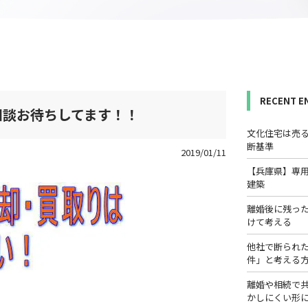
RECENT E
相談お待ちしてます！！
文化住宅は売
断基準
2019/01/11
【兵庫県】専
建築
離婚後に残っ
けて考える
他社で断られ
件」と考える
離婚や相続で
かしにくい形