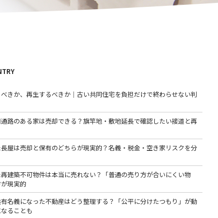
NTRY
るべきか、再生するべきか｜古い共同住宅を負担だけで終わらせない判
用通路のある家は売却できる？旗竿地・敷地延長で確認したい接道と再
た長屋は売却と保有のどちらが現実的？名義・税金・空き家リスクを分
た再建築不可物件は本当に売れない？「普通の売り方が合いにくい物
方が現実的
共有名義になった不動産はどう整理する？「公平に分けたつもり」が動
になることも