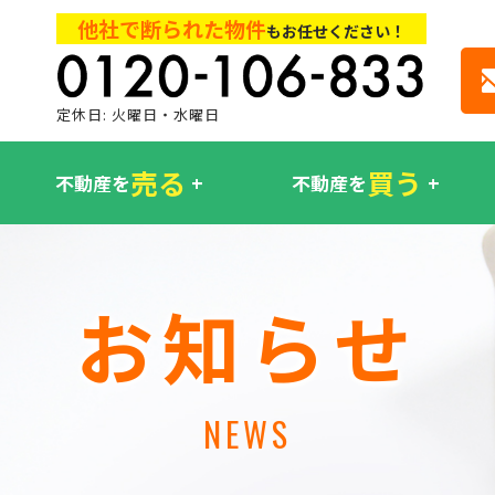
他社で断られた物件
もお任せください！
定休日: 火曜日・水曜日
売る
買う
不動産を
不動産を
お知らせ
NEWS