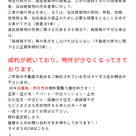
特定行政庁は、違反建築物の建築主、公示の請負人または現場管理
者、当該建築物の所有者等に対して、
工事の施行停止を命じ、または、当該建築物の除却、移転、改築、
使用禁止等、当該違反の是正のために必要な措置をとることを命ず
る事ができる（建基法9条）。
違反建築物の売買に関する広告をする場合で、再建築が不可な場合
は、
「再建築不可」等の表示をしなければならない（不動産の表示に関
する公正競争規約9条）。
成約が続いており、物件が少なくなってきて
おります
。
ご所有の不動産の処分をご検討されている方はマイダス迄お問合せ
下さいませ。
只今
兵庫県・伊丹市
の物件買取り強化中です！！
空家・空き地・アパート・中古マンション・土地
文化住宅・中古ビル・店舗付き住宅・再建築不可
などさまざまな売却物件をお考えのオーナ様
一度マイダスまでお問合せ下さい。
無料査定致します。
皆様からのお問い合わせをお待ちしております！！
マイダスのCMはこちら
↓