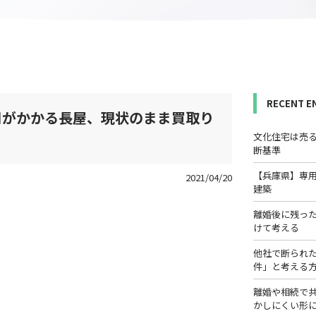
RECENT E
用がかかる長屋、現状のまま買取り
文化住宅は売
断基準
【兵庫県】専
2021/04/20
建築
離婚後に残っ
けて考える
他社で断られ
件」と考える
離婚や相続で
かしにくい形