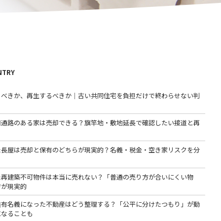
NTRY
るべきか、再生するべきか｜古い共同住宅を負担だけで終わらせない判
用通路のある家は売却できる？旗竿地・敷地延長で確認したい接道と再
た長屋は売却と保有のどちらが現実的？名義・税金・空き家リスクを分
た再建築不可物件は本当に売れない？「普通の売り方が合いにくい物
方が現実的
共有名義になった不動産はどう整理する？「公平に分けたつもり」が動
になることも