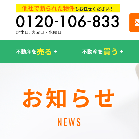
他社で断られた物件
もお任せください！
定休日: 火曜日・水曜日
売る
買う
不動産を
不動産を
お知らせ
NEWS