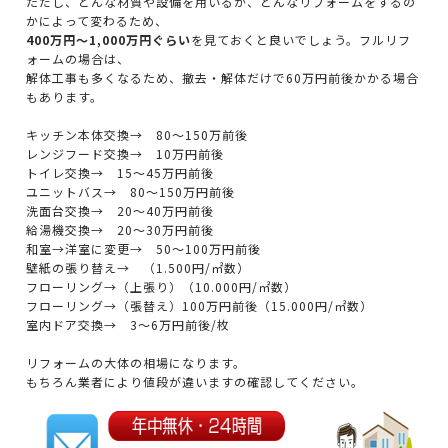
ただし、どんな材質や設備を用いるか、どんなリフォームをするの
かによって変わるため、
400万円～1,000万円ぐらい
を見ておくと良いでしょう。フルリフ
ォームの場合は、
解体工事も多くなるため、撤去・解体だけで60万円前後かかる場合
もあります。
キッチン本体交換→ 80～150万前後
レンジフード交換→ 10万円前後
トイレ交換→ 15～45万円前後
ユニットバス→ 80～150万円前後
洗面台交換→ 20～40万円前後
給湯機交換→ 20～30万円前後
和室→洋室に変更→ 50～100万円前後
壁紙の張り替え→ （1.500円/㎡数）
フローリング→（上張り）（10.000円/㎡数）
フローリング→（張替え）100万円前後（15.000円/㎡数）
室内ドア交換→ 3～6万円前後/枚
リフォームの大体の相場になります。
もちろん業者により値段が違いますの確認してください。