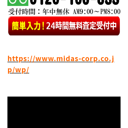
https://www.midas-corp.co.j
p/wp/