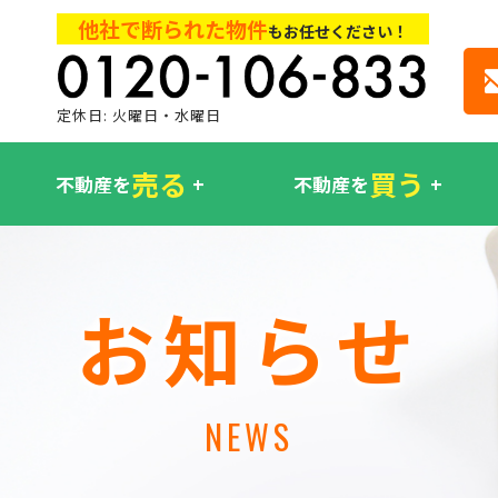
他社で断られた物件
もお任せください！
定休日: 火曜日・水曜日
売る
買う
不動産を
不動産を
お知らせ
NEWS