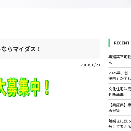
RECENT
るならマイダス！
再建築不可
ん
2018/10/28
2026年、
説明」が問
文化住宅は
判断基準
【兵庫県】
再建築
離婚後に残
分けて考え