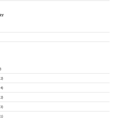
RY
)
2)
4)
2)
3)
1)