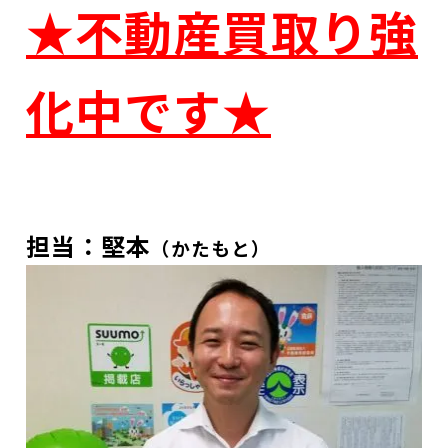
★不動産買取り強
化中です★
担当：堅本
（かたもと）