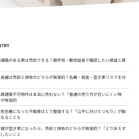
NTRY
用通路のある家は売却できる？旗竿地・敷地延長で確認したい接道と再
た長屋は売却と保有のどちらが現実的？名義・税金・空き家リスクを分
た再建築不可物件は本当に売れない？「普通の売り方が合いにくい物
方が現実的
共有名義になった不動産はどう整理する？「公平に分けたつもり」が動
になることも
戸建が空き家になったら、売却と保有のどちらが現実的？「とりあえず
認したいこと