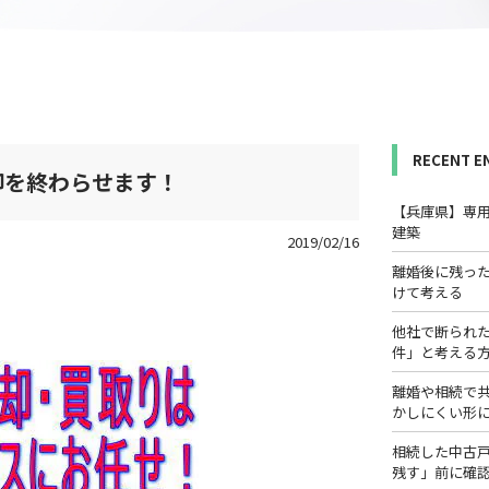
RECENT E
却を終わらせます！
【兵庫県】専
建築
2019/02/16
離婚後に残っ
けて考える
他社で断られ
件」と考える
離婚や相続で
かしにくい形
相続した中古
残す」前に確