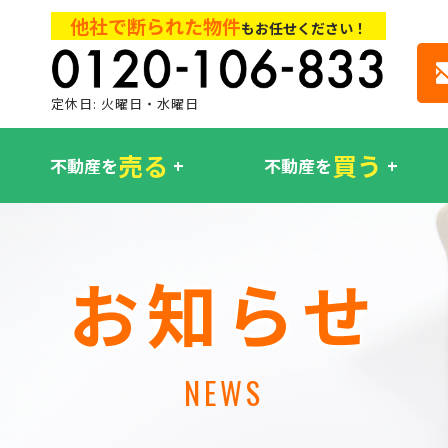
他社で断られた物件
もお任せください！
定休日: 火曜日・水曜日
売る
買う
不動産を
不動産を
お知らせ
NEWS