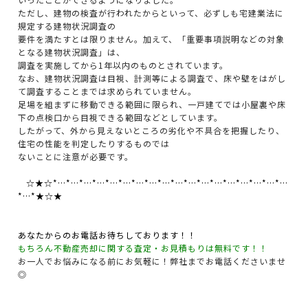
ただし、建物の検査が行われたからといって、必ずしも宅建業法に
規定する建物状況調査の
要件を満たすとは限りません。加えて、「重要事項説明などの対象
となる建物状況調査」は、
調査を実施してから1年以内のものとされています。
なお、建物状況調査は目視、計測等による調査で、床や壁をはがし
て調査することまでは求められていません。
足場を組まずに移動できる範囲に限られ、一戸建てでは小屋裏や床
下の点検口から目視できる範囲などとしています。
したがって、外から見えないところの劣化や不具合を把握したり、
住宅の性能を判定したりするものでは
ないことに注意が必要です。
☆★☆*…*…*…*…*…*…*…*…*…*…*…*…*…*…*…*…*…*…
*…*★☆★
あなたからのお電話お待ちしております！！
もちろん不動産売却に関する査定・お見積もりは無料です！！
お一人でお悩みになる前にお気軽に！弊社までお電話くださいませ
◎