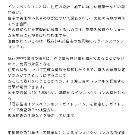
インスペクションとは、住宅の設計・施工に詳しい建築士などの専
門家が、
住宅の劣化や不具合の状況について調査を行い、欠陥の有無や補修
すべき箇所、
その時期などを客観的に検査するものです。新築入居時やリフォー
ム実施時にも検査は行われますが、
注目されているのは、既存(中古)住宅の売買時に行うインスペクシ
ョンです。
既存(中古)住宅の場合は、売り主も買い主も個人であることが多い
ので、売買の対象となる
住宅の状態について正確な情報を理解したうえで、購入の意思決定
や交渉ができるようにすることで
安心して取引を行うことができ、引き渡し後のトラブルを軽減する
効果が期待できます。
国土交通省は2013年6月に、基礎的なインスペクションの指針とな
る
「既存住宅インスペクション・ガイドライン」を策定し、ガイドラ
インで検査項目や検査方法、
現況検査の手順などを提示しています。
宅地建物取引業法（宅建業法）によるインスペクションの活用促進