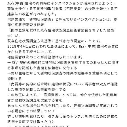
既存(中古)住宅の売買時にインスペクションが活用されるように、
売買を仲介する宅地建物取引業者（宅建業者）の役割を強化する宅
建業法の改正が行われました。
宅建業法で「建物状況調査」と呼んでいるインスペクションは、既
存住宅状況調査技術者
（国の登録を受けた既存住宅状況調査技術者講習を修了した建築
士）が、
既存住宅状況調査方法基準に基づき行う調査のことです。
2018年4月1日に行われた法改正によって、既存(中古)住宅の売買に
かかわる各手続きにおいて、
宅建業者は次のことが義務付けられています。
→ 媒介契約の締結時に建物状況調査を実施する者のあっせんに関す
る事項を記載した書面を依頼者に交付する
→買い主等に対して建物状況調査の結果の概要等を重要事項として
説明する
→売買等の契約の成立時に建物の状況について当事者の双方が確認
した事項を記載した書面を交付する
この改正によって、一般消費者にとっては、仲介を依頼した宅建業
者が建物状況調査を実施する者を
あっせんする場合はそれを利用したり、建物状況調査が実施されて
いる場合にその結果について
詳しい説明を受けたり、引き渡し後のトラブルを防ぐために建物の
状況を書面で受け取ったりと
いったことができるようになりました。