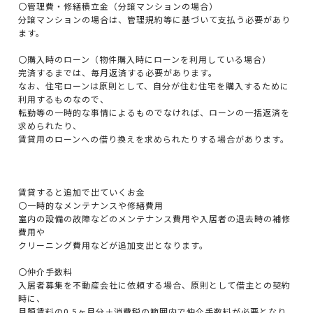
〇管理費・修繕積立金（分譲マンションの場合）
分譲マンションの場合は、管理規約等に基づいて支払う必要があり
ます。
〇購入時のローン（物件購入時にローンを利用している場合）
完済するまでは、毎月返済する必要があります。
なお、住宅ローンは原則として、自分が住む住宅を購入するために
利用するものなので、
転勤等の一時的な事情によるものでなければ、ローンの一括返済を
求められたり、
賃貸用のローンへの借り換えを求められたりする場合があります。
賃貸すると追加で出ていくお金
〇一時的なメンテナンスや修繕費用
室内の設備の故障などのメンテナンス費用や入居者の退去時の補修
費用や
クリーニング費用などが追加支出となります。
〇仲介手数料
入居者募集を不動産会社に依頼する場合、原則として借主との契約
時に、
月額賃料の0.5ヶ月分＋消費税の範囲内で仲介手数料が必要となり