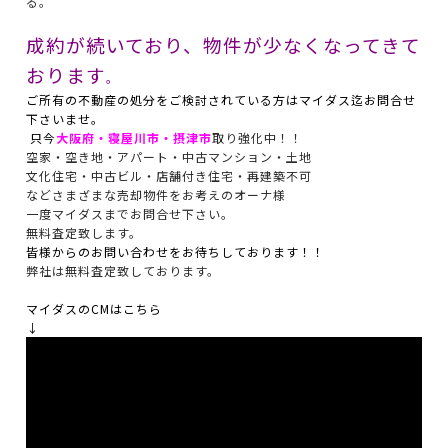
る。
成約が続いており、物件が少なくなってきて
おります
。
ご所有の不動産の処分をご検討されている方はマイダス迄お問合せ
下さいませ。
只今
大阪府・寝屋川市・摂津市
取り強化中！！
空家・空き地・アパート・中古マンション・土地
文化住宅・中古ビル・店舗付き住宅・再建築不可
などさまざまな売却物件をお考えのオーナ様
一度マイダスまでお問合せ下さい。
無料査定致します。
皆様からのお問い合わせをお待ちしております！！
弊社は無料査定致しております。
マイダスのCMはこちら
↓