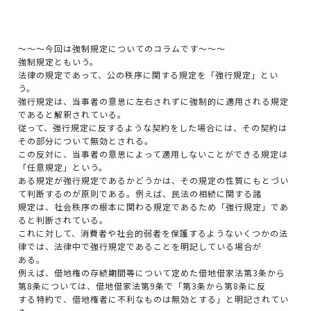
～～～今回は強制規定についてのコラムです～～～
強制規定ともいう。
法律の規定であって、公の秩序に関する規定を「強行規定」とい
う。
強行規定は、当事者の意思に左右されずに強制的に適用される規定
であると解釈されている。
従って、強行規定に反するような契約をした場合には、その契約は
その部分について無効とされる。
この反対に、当事者の意思によって適用しないことができる規定は
「任意規定」という。
ある規定が強行規定であるかどうかは、その規定の性質にもとづい
て判断するのが原則である。例えば、民法の相続に関する諸
規定は、社会秩序の根本に関わる規定であるため「強行規定」であ
ると判断されている。
これに対して、消費者や社会的弱者を保護するようないくつかの法
律では、法律中で強行規定であることを明記している場合が
ある。
例えば、借地権の存続期間等について定めた借地借家法第3条から
第8条については、借地借家法第9条で「第3条から第8条に反
する特約で、借地権者に不利なものは無効とする」と明記されてい