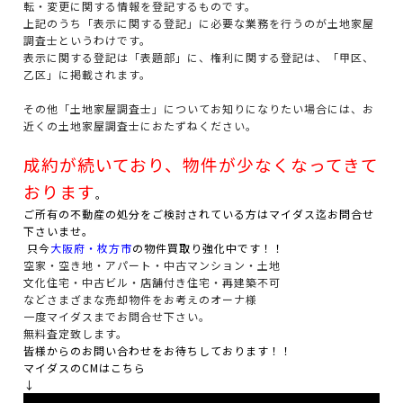
転・変更に関する情報を登記するものです。
上記のうち「表示に関する登記」に必要な業務を行うのが土地家屋
調査士というわけです。
表示に関する登記は「表題部」に、権利に関する登記は、「甲区、
乙区」に掲載されます。
その他「土地家屋調査士」についてお知りになりたい場合には、お
近くの土地家屋調査士におたずねください。
成約が続いており、物件が少なくなってきて
おります
。
ご所有の不動産の処分をご検討されている方はマイダス迄お問合せ
下さいませ。
只今
大阪府・枚方市
の物件買取り強化中です！！
空家・空き地・アパート・中古マンション・土地
文化住宅・中古ビル・店舗付き住宅・再建築不可
などさまざまな売却物件をお考えのオーナ様
一度マイダスまでお問合せ下さい。
無料査定致します。
皆様からのお問い合わせをお待ちしております！！
マイダスのCMはこちら
↓