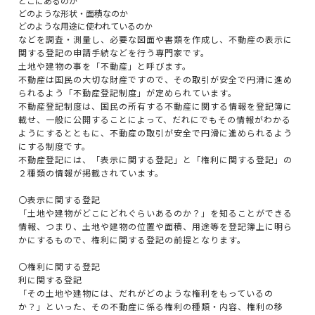
どこにあるのか
どのような形状・面積なのか
どのような用途に使われているのか
などを調査・測量し、必要な図面や書類を作成し、不動産の表示に
関する登記の申請手続などを行う専門家です。
土地や建物の事を「不動産」と呼びます。
不動産は国民の大切な財産ですので、その取引が安全で円滑に進め
られるよう「不動産登記制度」が定められています。
不動産登記制度は、国民の所有する不動産に関する情報を登記簿に
載せ、一般に公開することによって、だれにでもその情報がわかる
ようにするとともに、不動産の取引が安全で円滑に進められるよう
にする制度です。
不動産登記には、「表示に関する登記」と「権利に関する登記」の
２種類の情報が掲載されています。
〇表示に関する登記
「土地や建物がどこにどれぐらいあるのか？」を知ることができる
情報、つまり、土地や建物の位置や面積、用途等を登記簿上に明ら
かにするもので、権利に関する登記の前提となります。
〇権利に関する登記
利に関する登記
「その土地や建物には、だれがどのような権利をもっているの
か？」といった、その不動産に係る権利の種類・内容、権利の移