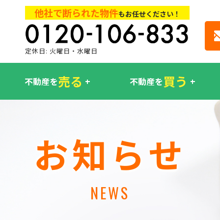
他社で断られた物件
もお任せください！
定休日: 火曜日・水曜日
売る
買う
不動産を
不動産を
お知らせ
NEWS