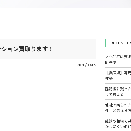
RECENT E
ンション買取ります！
文化住宅は売
断基準
2020/09/05
【兵庫県】専
建築
離婚後に残っ
けて考える
他社で断られ
件」と考える
離婚や相続で
かしにくい形