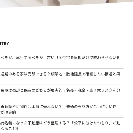
NTRY
るべきか、再生するべきか｜古い共同住宅を負担だけで終わらせない判
用通路のある家は売却できる？旗竿地・敷地延長で確認したい接道と再
た長屋は売却と保有のどちらが現実的？名義・税金・空き家リスクを分
た再建築不可物件は本当に売れない？「普通の売り方が合いにくい物
方が現実的
共有名義になった不動産はどう整理する？「公平に分けたつもり」が動
になることも