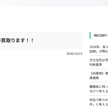
RECENT
件買取ります！！
2026年、
説明」が問
2020/10/19
文化住宅は
判断基準
【兵庫県】
再建築
離婚後に残
分けて考え
他社で断ら
件」と考え