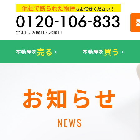
他社で断られた物件
もお任せください！
定休日: 火曜日・水曜日
売る
買う
不動産を
不動産を
お知らせ
NEWS