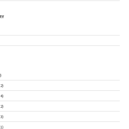
RY
)
2)
4)
2)
3)
1)