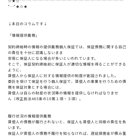
☆★☆*…*…*…*…*…*…*…*…*…*…*…*…*…*…*…*…*…*…
*…*★☆★
↓本日のコラムです↓
「情報提供義務」
契約締結時の情報の提供義務個人保証では、保証債務に関する自己
の責任を十分に認識しないまま
安易に保証人になる場合が多いといわれています。
そこで、保証契約締結前に保証人が適切な情報を得ることができる
ように、
賃借人から保証人に対する情報提供の制度が創設されました。
委託を受けて保証を行う個人保証で、賃借人の事業を行うための債
務を保証対象とする場合には、
賃借人は自らの財産の状況等の情報を提供しなければなりませ
ん（改正民法465条の10第１項・３項）。
履行状況の情報提供義務
賃借人の債務が履行されないと、保証人も賃借人と同様の責任を負
います。
保証人が賃借人の債務不履行を知らなければ、遅延損害金が積み重