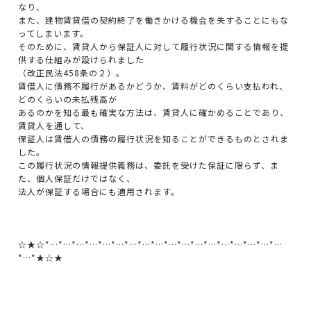
なり、
また、建物賃貸借の契約終了を働きかける機会を失することにもな
ってしまいます。
そのために、賃貸人から保証人に対して履行状況に関する情報を提
供する仕組みが設けられました
（改正民法458条の２）。
賃借人に債務不履行があるかどうか、賃料がどのくらい支払われ、
どのくらいの未払残高が
あるのかを知る最も確実な方法は、賃貸人に確かめることであり、
賃貸人を通して、
保証人は賃借人の債務の履行状況を知ることができるものとされま
した。
この履行状況の情報提供義務は、委託を受けた保証に限らず、ま
た、個人保証だけではなく、
法人が保証する場合にも適用されます。
☆★☆*…*…*…*…*…*…*…*…*…*…*…*…*…*…*…*…*…*…
*…*★☆★