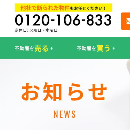
他社で断られた物件
もお任せください！
定休日: 火曜日・水曜日
売る
買う
不動産を
不動産を
お知らせ
NEWS