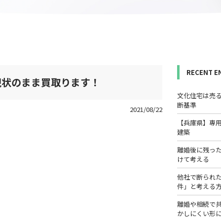
RECENT E
現状のまま買取ります！
文化住宅は売
断基準
2021/08/22
【兵庫県】専
建築
離婚後に残っ
けて考える
他社で断られ
件」と考える
離婚や相続で
かしにくい形