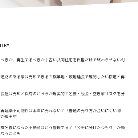
NTRY
るべきか、再生するべきか｜古い共同住宅を負担だけで終わらせない判
用通路のある家は売却できる？旗竿地・敷地延長で確認したい接道と再
た長屋は売却と保有のどちらが現実的？名義・税金・空き家リスクを分
た再建築不可物件は本当に売れない？「普通の売り方が合いにくい物
方が現実的
共有名義になった不動産はどう整理する？「公平に分けたつもり」が動
になることも