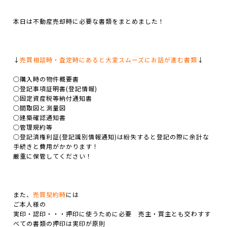
本日は不動産売却時に必要な書類をまとめました！
↓
売買相談時・査定時にあると大変スムーズにお話が進む書類
↓
○購入時の物件概要書
○登記事項証明書(登記情報)
○固定資産税等納付通知書
○間取図と測量図
○建築確認通知書
○管理規約等
○登記済権利証(登記識別情報通知)は紛失すると登記の際に余計な
手続きと費用がかかります！
厳重に保管してください！
また、
売買契約時
には
ご本人様の
実印・認印・・・押印に使うために必要 売主・買主とも交わすす
べての書類の押印は実印が原則