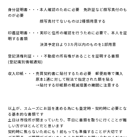
身分証明書・・・本人確認のために必要 免許証など顔写真付のも
のが必要
顔写真付でないものは2種類用意する
印鑑証明書・・・実印と住所の確認を行うために必要で、本人を証
明する書類
決済予定日より3カ月以内のものを1部用意
登記済権利証・・・不動産の所有権があることを証明する書類
(登記識別情報通知)
収入印紙・・・売買契約書に貼付するため必要 郵便局等で購入
原本1通に対して税法で指定された額を貼る
→貼付する印紙額の軽減措置の期間に注意する
以上が、スムーズにお話を進める為にも査定時・契約時に必要とな
る基本的な書類です
土日は市役所が閉まっていたり、平日に書類を取りに行くことが難
しい方がほとんどだと思います
契約時に焦らないためにも！前もっても準備することが大切です