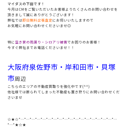
マイダスの下田です！
今月はCMをご覧いただいたお客様よりたくさんのお問い合わせを
頂きまして誠にありがとうございます！
弊社では
即日無料出張査定
にお伺いいたしますので
お気軽にお問い合わせくださいませ◎
特に
空き家の雨漏り・シロアリ被害
でお困りのお客様！
今すぐ弊社までお電話くださいませ！！
大阪府泉佐野市・岸和田市・貝塚
市
周辺
こちらのエリアの不動産買取りを強化中です(^^)
他社様では断られてしまった不動産も置き狩りにお問い合わせくだ
さいませ
☆★☆*…*…*…*…*…*…*…*…*…*…*…*…*…*…*…*…*…*…
*…*★☆★