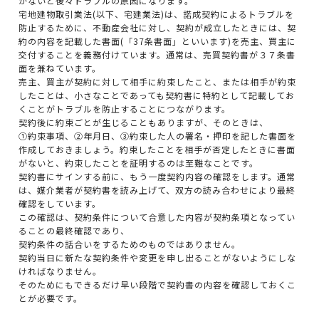
かないと後々トラブルの原因になります。
宅地建物取引業法(以下、宅建業法)は、諾成契約によるトラブルを
防止するために、不動産会社に対し、契約が成立したときには、契
約の内容を記載した書面(「37条書面」といいます)を売主、買主に
交付することを義務付けています。通常は、売買契約書が３７条書
面を兼ねています。
売主、買主が契約に対して相手に約束したこと、または相手が約束
したことは、小さなことであっても契約書に特約として記載してお
くことがトラブルを防止することにつながります。
契約後に約束ごとが生じることもありますが、そのときは、
①約束事項、②年月日、③約束した人の署名・押印を記した書面を
作成しておきましょう。約束したことを相手が否定したときに書面
がないと、約束したことを証明するのは至難なことです。
契約書にサインする前に、もう一度契約内容の確認をします。通常
は、媒介業者が契約書を読み上げて、双方の読み合わせにより最終
確認をしています。
この確認は、契約条件について合意した内容が契約条項となってい
ることの最終確認であり、
契約条件の話合いをするためのものではありません。
契約当日に新たな契約条件や変更を申し出ることがないようにしな
ければなりません。
そのためにもできるだけ早い段階で契約書の内容を確認しておくこ
とが必要です。