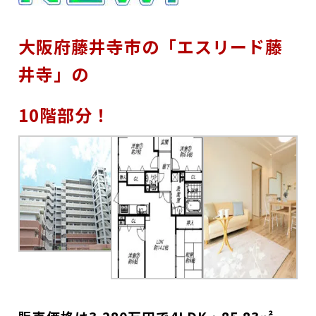
大阪府藤井寺市
の
「エスリード藤
井寺」の
10
階部分！