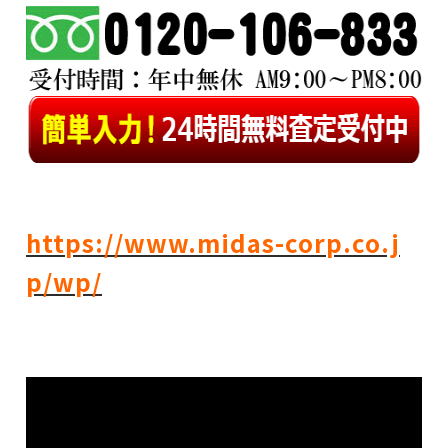
https://www.midas-corp.co.j
p/wp/