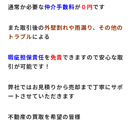
通常か必要な
仲介手数料
が
０円
です
また取引後の
外壁割れや雨漏り、その他の
トラブル
による
瑕疵担保責任
を
免責
できますので安心な取
引が可能です！
弊社ではお見積りから売却まで丁寧にサポ
ートさせていただきます
不動産の買取を希望の皆様