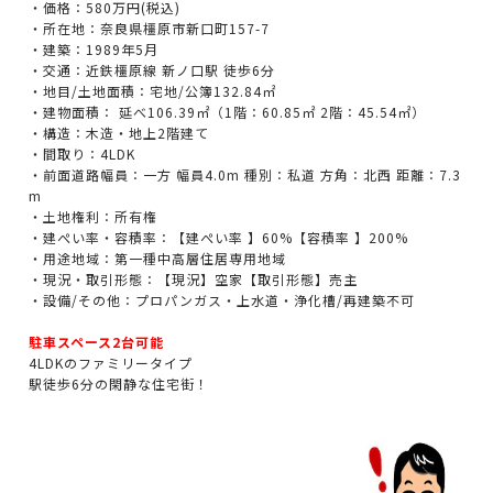
・価格：580万円(税込)
・所在地：奈良県橿原市新口町157-7
・建築：1989年5月
・交通：近鉄橿原線 新ノ口駅 徒歩6分
・地目/土地面積：宅地/公簿132.84㎡
・建物面積： 延べ106.39㎡（1階：60.85㎡ 2階：45.54㎡）
・構造：木造・地上2階建て
・間取り：4LDK
・前面道路幅員：一方 幅員4.0m 種別：私道 方角：北西 距離：7.3
m
・土地権利：所有権
・建ぺい率・容積率：【建ぺい率 】60%【容積率 】200%
・用途地域：第一種中高層住居専用地域
・現況・取引形態：【現況】空家【取引形態】売主
・設備/その他：プロパンガス・上水道・浄化槽/再建築不可
駐車スペース2台可能
4LDKのファミリータイプ
駅徒歩6分の閑静な住宅街！