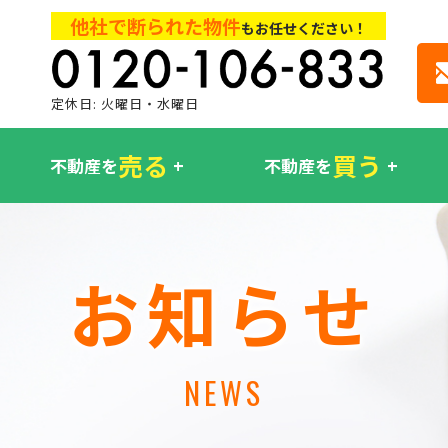
他社で断られた物件
もお任せください！
定休日: 火曜日・水曜日
売る
買う
不動産を
不動産を
お知らせ
NEWS