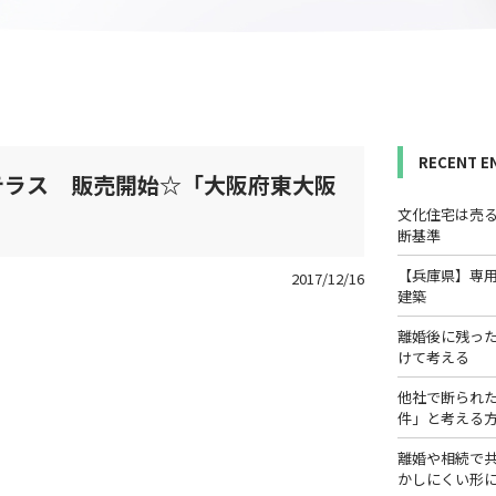
RECENT E
テラス 販売開始☆「大阪府東大阪
文化住宅は売
断基準
【兵庫県】専
2017/12/16
建築
離婚後に残っ
けて考える
他社で断られ
件」と考える
離婚や相続で
かしにくい形