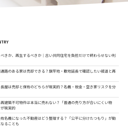
NTRY
るべきか、再生するべきか｜古い共同住宅を負担だけで終わらせない判
用通路のある家は売却できる？旗竿地・敷地延長で確認したい接道と再
た長屋は売却と保有のどちらが現実的？名義・税金・空き家リスクを分
た再建築不可物件は本当に売れない？「普通の売り方が合いにくい物
方が現実的
共有名義になった不動産はどう整理する？「公平に分けたつもり」が動
になることも