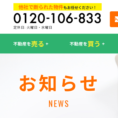
他社で断られた物件
もお任せください！
定休日: 火曜日・水曜日
売る
買う
不動産を
不動産を
お知らせ
NEWS