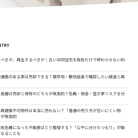
NTRY
るべきか、再生するべきか｜古い共同住宅を負担だけで終わらせない判
用通路のある家は売却できる？旗竿地・敷地延長で確認したい接道と再
た長屋は売却と保有のどちらが現実的？名義・税金・空き家リスクを分
た再建築不可物件は本当に売れない？「普通の売り方が合いにくい物
方が現実的
共有名義になった不動産はどう整理する？「公平に分けたつもり」が動
になることも