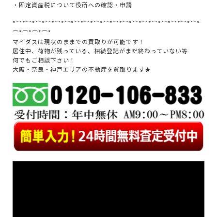
・固定資産税について役所への確認・申請
*⌒*⌒*⌒*⌒*⌒*⌒*⌒*⌒*⌒*⌒*⌒*⌒*⌒*⌒*⌒*⌒*⌒*⌒*⌒*
⌒*⌒*⌒*⌒*
マイダスは現状のままでの買取りが可能です！
居住中、荷物が残っている、相続登記がまだ終わっていない等
何でもご相談下さい！
大阪・奈良・神戸エリアの不動産を買取ります★