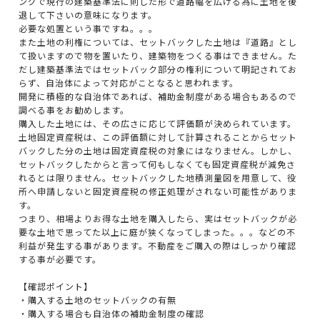
ングで現行の建築基準法に則した形で道路幅を広げる為に土地を後
退して下さいの意味になります。
必要な処置という事ですね。。。
また土地の利権については、セットバックした土地は『道路』とし
て扱いますので物を置いたり、建築物をつくる事はできません。た
だし建築基準法ではセットバック部分の権利について明記されてお
らず、自治体によって対応がことなると思われます。
開発に積極的な自治体であれば、補助金制度がある場合もあるので
調べる事をお勧めします。
購入した土地には、その広さに応じて評価額が決められています。
土地固定資産税は、この評価額に対して計算されることからセット
バックした分の土地は固定資産税の対象にはなりません。しかし、
セットバックしたからと言って何もしなくても固定資産税が減免さ
れるとは限りません。セットバックした地積測量図を用意して、役
所へ申請しないと固定資産税の修正処理がされない可能性がありま
す。
つまり、相場よりお得な土地を購入したら、実はセットバックが必
要な土地で思ってた以上に庭が狭くなってしまった。。。などの不
利益が発生する事があります。不動産をご購入の際はしっかり確認
する事が必要です。
【確認ポイント】
・購入する土地のセットバックの有無
・購入する場合も自治体の補助金制度の確認