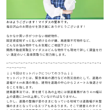
おはようございます！マイダスの堅本です。
毎日沢山のお問合せを頂き誠にありがとうございます！
なかなか買い手がつかない相続物件、
固定資産税ずっと払い続けるのが嫌、再建築不可物件など、
どんなお悩み物件でもお気軽にご相談下さい！
関西不動産買取王マイダスはどんな物件でも現地で詳しく調査を行
い 満足のいく高値買取りに努力致します。
*⌒*⌒*⌒*⌒*⌒*⌒*⌒*⌒*⌒*⌒*⌒*⌒*⌒*⌒*⌒*⌒*⌒*⌒*⌒*
⌒*⌒*⌒*⌒*
↓↓今回はセットバックについてのコラム↓↓
セットバックとは、緊急車両の通行などの防災目的として、道路の
道幅が４ｍ未満の場合、建物を道路の中心から２メートル後退させ
ることを指します。
建築基準法では、家を建てる為の土地には接道義務があり４ｍ幅以
上の道路に2ｍ以上接していなければなりません。
しかし、道路の整備が昔のままになっている地域では道路幅が未整
備のままとなっているエリアもあるります。そこで建替えのタイミ