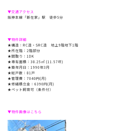
▼交通アクセス
阪神本線「新在家」駅 徒歩5分
▼物件詳細
★構造：RC造・SRC造 地上9階地下1階
★所在階：2階部分
★間取り：1DK
★専有面積：38.25㎡ (11.57坪)
★築年月日：1990年3月
★総戸数：81戸
★管理費：7040円(月)
★修繕積立金：6390円(月)
★ペット飼育可（条件付）
▼物件画像はこちら