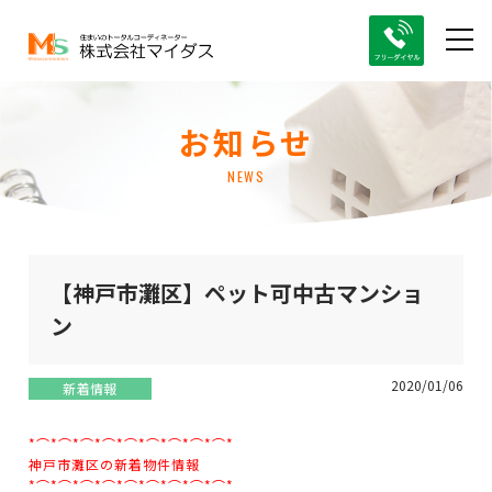
お知らせ
NEWS
【神戸市灘区】ペット可中古マンショ
ン
2020/01/06
新着情報
*⌒*⌒*⌒*⌒*⌒*⌒*⌒*⌒*⌒*
神戸市灘区の新着物件情報
*⌒*⌒*⌒*⌒*⌒*⌒*⌒*⌒*⌒*