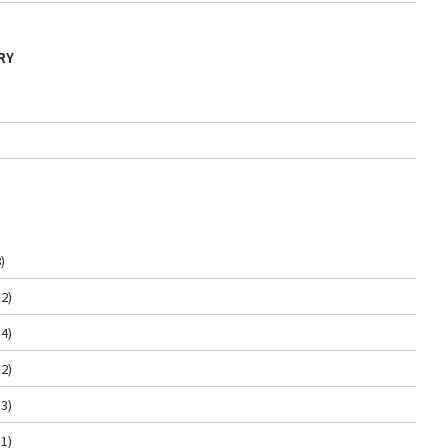
RY
)
2)
4)
2)
3)
1)