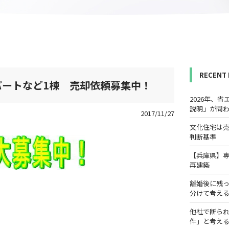
RECENT
ートなど1棟 売却依頼募集中！
2026年、
説明」が問
2017/11/27
文化住宅は
判断基準
【兵庫県】
再建築
離婚後に残
分けて考え
他社で断ら
件」と考え