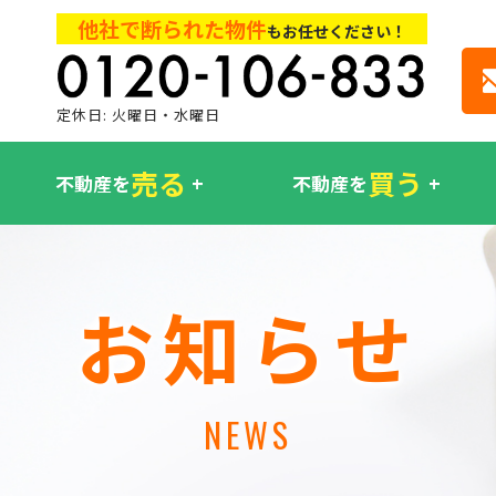
他社で断られた物件
もお任せください！
定休日: 火曜日・水曜日
売る
買う
不動産を
不動産を
お知らせ
NEWS